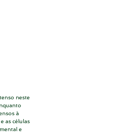
tenso neste 
enquanto 
ensos à 
 as células 
mental e 