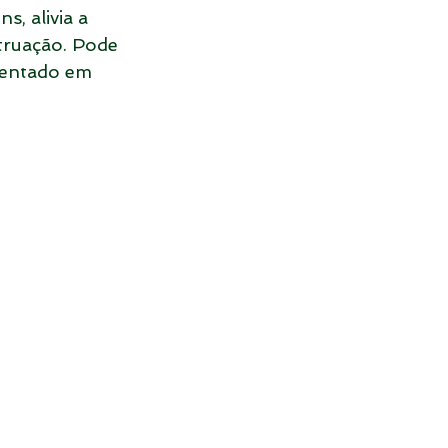
s, alivia a 
truação. Pode 
sentado em 