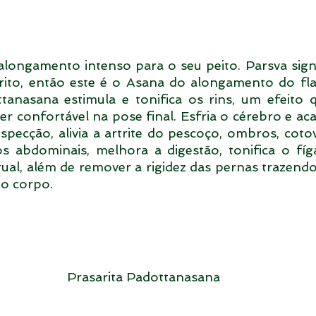
longamento intenso para o seu peito. Parsva signif
ito, então este é o Asana do alongamento do flan
tanasana estimula e tonifica os rins, um efeito 
er confortável na pose final. Esfria o cérebro e ac
pecção, alivia a artrite do pescoço, ombros, cotov
s abdominais, melhora a digestão, tonifica o fíg
ual, além de remover a rigidez das pernas trazend
 o corpo.
Prasarita Padottanasana