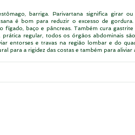
estômago, barriga. Parivartana significa girar ou 
Asana é bom para reduzir o excesso de gordura. E
do fígado, baço e pâncreas. Também cura gastrite e
a prática regular, todos os órgãos abdominais sã
viar entorses e travas na região lombar e do quad
al para a rigidez das costas e também para aliviar a