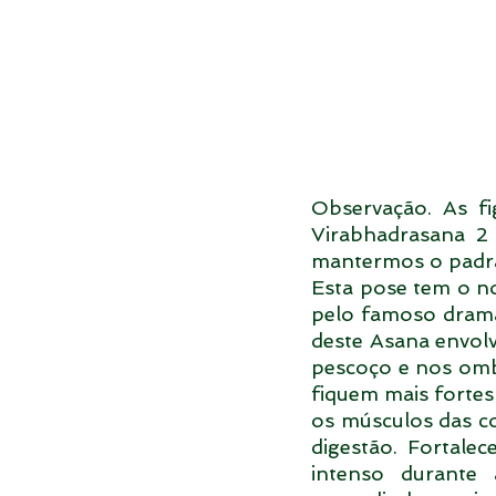
Observação. As f
Virabhadrasana 2
mantermos o padrã
Esta pose tem o no
pelo famoso drama
deste Asana envol
pescoço e nos ombr
fiquem mais fortes e
os músculos das cos
digestão. Fortalec
intenso durante 