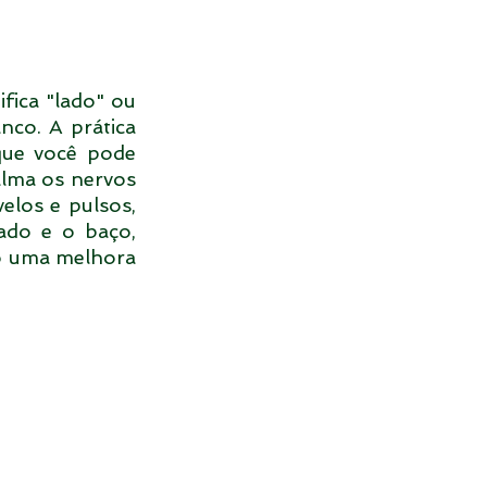
ica "lado" ou 
co. A prática 
que você pode 
alma os nervos 
elos e pulsos, 
ado e o baço, 
o uma melhora 