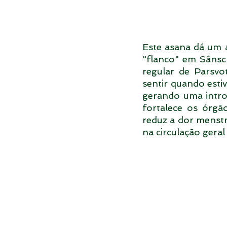
Este asana dá um a
"flanco" em Sânscr
regular de Parsvot
sentir quando estiv
gerando uma intros
fortalece os órgão
reduz a dor menstr
na circulação geral