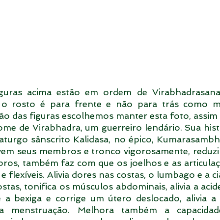
iguras acima estão em ordem de Virabhadrasana 
 o rosto é para frente e não para trás como mo
o das figuras escolhemos manter esta foto, assi
me de Virabhadra, um guerreiro lendário. Sua histó
turgo sânscrito Kalidasa, no épico, Kumarasambha
vem seus membros e tronco vigorosamente, reduzin
os, também faz com que os joelhos e as articulaçõ
 flexíveis. Alivia dores nas costas, o lumbago e a ciá
tas, tonifica os músculos abdominais, alivia a acid
e a bexiga e corrige um útero deslocado, alivia a 
a menstruação. Melhora também a capacidade 