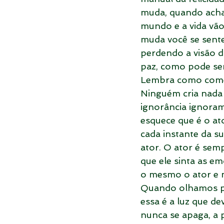
muda, quando acha 
mundo e a vida vã
muda você se sente
perdendo a visão d
paz, como pode ser
Lembra como começ
Ninguém cria nada 
ignorância ignora
esquece que é o at
cada instante da s
ator. O ator é se
que ele sinta as em
o mesmo o ator e 
Quando olhamos par
essa é a luz que de
nunca se apaga, a 