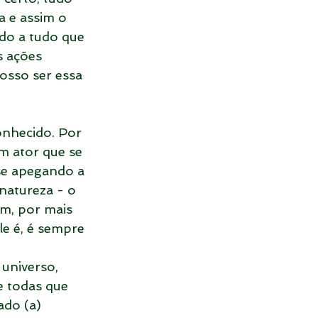
 e assim o 
do a tudo que 
s ações 
osso ser essa 
onhecido. Por 
 ator que se 
se apegando a 
natureza - o 
m, por mais 
le é, é sempre 
universo, 
e todas que 
do (a) 