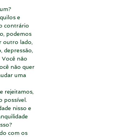
mum?
uilos e 
 contrário 
ão, podemos 
 outro lado, 
, depressão, 
 Você não 
ocê não quer 
mudar uma 
e rejeitamos, 
 possível.
dade nisso e 
nquilidade 
isso?
ndo com os 