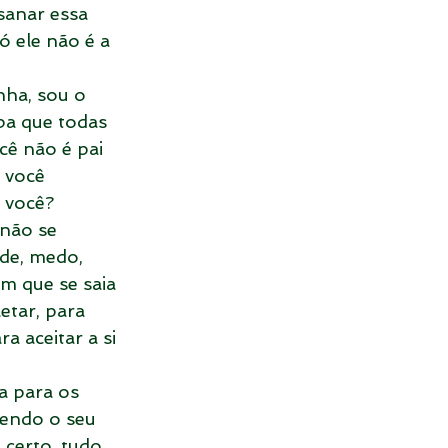
sanar essa 
 ele não é a 
nha, sou o 
a que todas 
cê não é pai 
 você 
 você? 
não se 
ade, medo, 
 que se saia 
tar, para 
a aceitar a si 
a para os 
hendo o seu 
 certo, tudo 