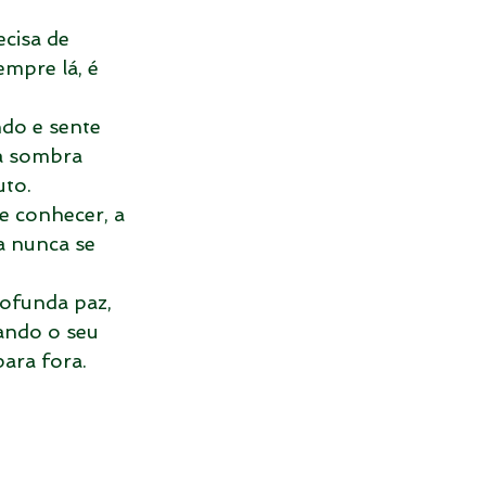
cisa de 
mpre lá, é 
do e sente 
ia sombra 
to.
e conhecer, a 
a nunca se 
ofunda paz, 
ando o seu 
para fora.