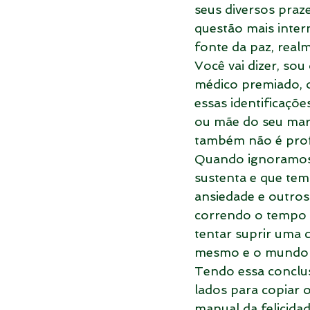
seus diversos praz
questão mais inter
fonte da paz, real
Você vai dizer, sou
médico premiado, 
essas identificaçõ
ou mãe do seu mari
também não é prof
Quando ignoramos 
sustenta e que tem 
ansiedade e outro
correndo o tempo t
tentar suprir uma c
mesmo e o mundo 
Tendo essa conclus
lados para copiar 
manual da felicida