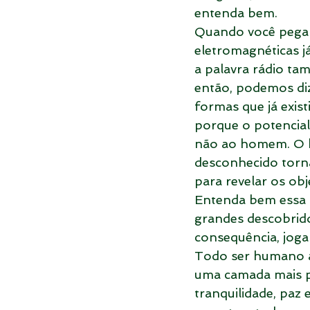
entenda bem. 
Quando você pega 
eletromagnéticas j
a palavra rádio ta
então, podemos diz
formas que já exist
porque o potencial
não ao homem. O h
desconhecido torna
para revelar os ob
Entenda bem essa p
grandes descobrido
consequência, joga
Todo ser humano at
uma camada mais p
tranquilidade, paz 