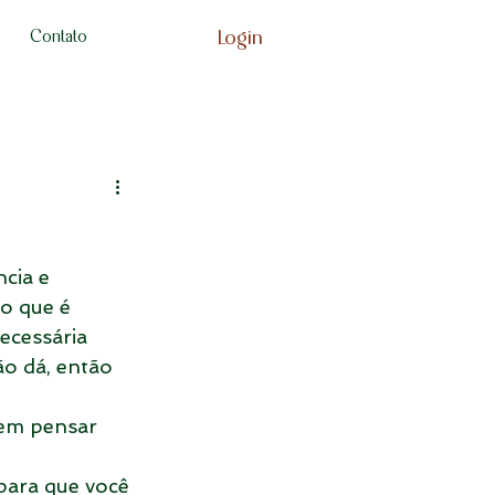
Login
Contato
cia e 
o que é 
ecessária 
o dá, então 
em pensar 
para que você 