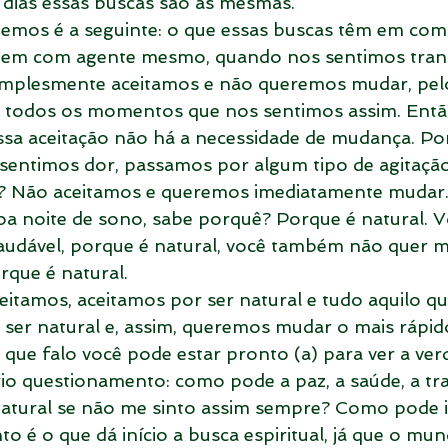
dias essas buscas são as mesmas.
zemos é a seguinte: o que essas buscas têm em co
m com agente mesmo, quando nos sentimos tranq
implesmente aceitamos e não queremos mudar, pelo
r todos os momentos que nos sentimos assim. Ent
ssa aceitação não há a necessidade de mudança. Por
entimos dor, passamos por algum tipo de agitação
s? Não aceitamos e queremos imediatamente mudar.
a noite de sono, sabe porquê? Porque é natural. V
udável, porque é natural, você também não quer 
rque é natural.
eitamos, aceitamos por ser natural e tudo aquilo qu
 ser natural e, assim, queremos mudar o mais rápido
 que falo você pode estar pronto (a) para ver a ver
io questionamento: como pode a paz, a saúde, a tra
natural se não me sinto assim sempre? Como pode 
o é o que dá início a busca espiritual, já que o mu