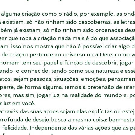
alguma criação como o rádio, por exemplo, as ond
á existiam, só não tinham sido descobertas, as letr
mbém já existiam, só não tinham sido ordenadas des
er que toda a criação nada mais é do que associaç
iam, isso nos mostra que não é possível criar algo d
 de criação pertence ao universo ou a Deus como vo
omem tem seu papel e função de descobrir, jogar 
ndo-o conhecido, tendo como sua natureza e essên
jetos, sejam pessoas, situações, emoções, pensament
arte, de forma alguma, temos a pretensão de tirar
res, mas sim, jogar luz na realidade do mundo e, p
r luz em você.
ravés das suas ações sejam elas explícitas ou estej
rofunda de desejo busca a mesma coisa: bem-estar
e felicidade. Independente das várias ações que as p