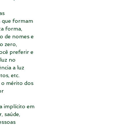
as 
as que formam 
ta forma, 
ão de nomes e 
o zero, 
cê preferir e 
luz no 
cia a luz 
os, etc.
 o mérito dos 
or 
a implícito em 
, saúde, 
essoas 