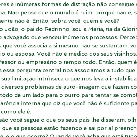
eres e inúmeras formas de distração não consegue 
na. Não pense que o mundo é ruim, porque não é, só
mente não é. Então, sobra você, quem é você?
 o João, o pai do Pedrinho, sou a Maria, tia da Glori
o advogado que venceu inúmeros processos. Perceb
es que você associa a si mesmo não se sustentam, vo
o ou esposa. Você não é médico dos seus visinhos,
essor ou empresário o tempo todo. Então, quem é
essa pergunta central nos associamos a tudo que 
sua limitação intrínseca o que nos leva a instabilid
s diversos problemas de auto-imagem que fazem com
odo de um lado para o outro para tentar se comple
arência interna que diz que você não é suficiente par
como ele é.
ão você segue o que os seus pais lhe disseram, olh
o que as pessoas estão fazendo e sai por aí preenc
de, e o que ocorre? Quando você acha que está tudo